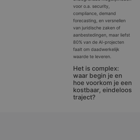
voor o.a. security,
compliance, demand
forecasting, en versnellen
van juridische zaken of
aanbestedingen, maar liefst
80% van de AI-projecten
faalt om daadwerkelijk
waarde te leveren.
Het is complex:
waar begin je en
hoe voorkom je een
Enterprise
kostbaar, eindeloos
traject?
AI:
Van
Ruwe
Data
naar