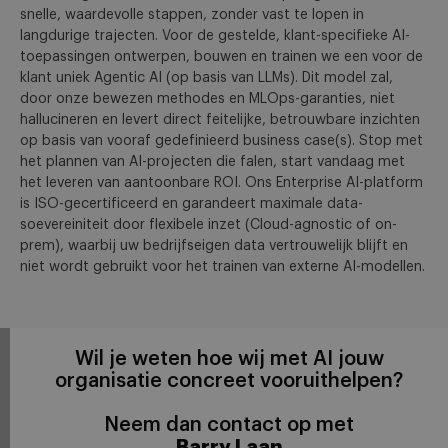
snelle, waardevolle stappen, zonder vast te lopen in
langdurige trajecten. Voor de gestelde, klant-specifieke AI-
toepassingen ontwerpen, bouwen en trainen we een voor de
klant uniek Agentic AI (op basis van LLMs). Dit model zal,
door onze bewezen methodes en MLOps-garanties, niet
hallucineren en levert direct feitelijke, betrouwbare inzichten
op basis van vooraf gedefinieerd business case(s). Stop met
het plannen van AI-projecten die falen, start vandaag met
het leveren van aantoonbare ROI. Ons Enterprise AI-platform
is ISO-gecertificeerd en garandeert maximale data-
soevereiniteit door flexibele inzet (Cloud-agnostic of on-
prem), waarbij uw bedrijfseigen data vertrouwelijk blijft en
niet wordt gebruikt voor het trainen van externe AI-modellen.
Wil je weten hoe wij met AI jouw
organisatie concreet vooruithelpen?
Neem dan contact op met
Barry Laan