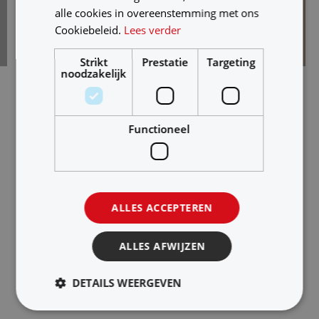
alle cookies in overeenstemming met ons
Cookiebeleid.
Lees verder
Strikt
Prestatie
Targeting
noodzakelijk
Deze opdrachtgevers werken
Functioneel
met de oplossingen
van
ALLES ACCEPTEREN
ALLES AFWIJZEN
DETAILS WEERGEVEN