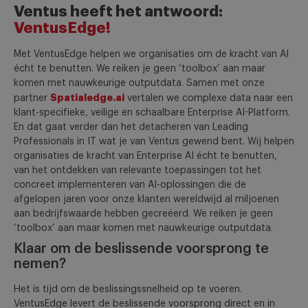
Ventus heeft het antwoord:
Intelligente
VentusEdge!
Beslissingen
Met VentusEdge helpen we organisaties om de kracht van AI
écht te benutten. We reiken je geen ‘toolbox’ aan maar
komen met nauwkeurige outputdata. Samen met onze
Spatialedge.ai
partner
vertalen we complexe data naar een
klant-specifieke, veilige en schaalbare Enterprise AI-Platform.
En dat gaat verder dan het detacheren van Leading
Professionals in IT wat je van Ventus gewend bent. Wij helpen
organisaties de kracht van Enterprise AI écht te benutten,
van het ontdekken van relevante toepassingen tot het
concreet implementeren van AI-oplossingen die de
afgelopen jaren voor onze klanten wereldwijd al miljoenen
aan bedrijfswaarde hebben gecreëerd. We reiken je geen
‘toolbox’ aan maar komen met nauwkeurige outputdata.
Klaar om de beslissende voorsprong te
nemen?
Het is tijd om de beslissingssnelheid op te voeren.
VentusEdge levert de beslissende voorsprong direct en in