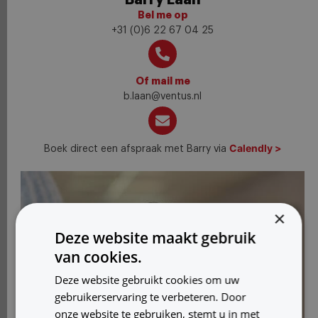
Bel me op
+31 (0)6 22 67 04 25
Of mail me
b.laan@ventus.nl
Calendly >
Boek direct een afspraak met Barry via
×
Deze website maakt gebruik
van cookies.
Deze website gebruikt cookies om uw
gebruikerservaring te verbeteren. Door
onze website te gebruiken, stemt u in met