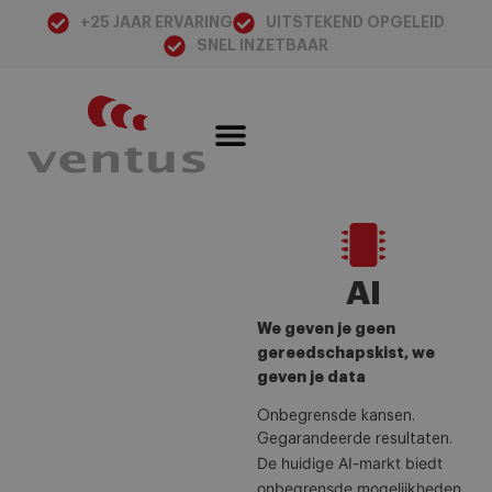
+25 JAAR ERVARING
UITSTEKEND OPGELEID
SNEL INZETBAAR
AI
We geven je geen
gereedschapskist, we
geven je data
Onbegrensde kansen.
Gegarandeerde resultaten.
De huidige AI-markt biedt
onbegrensde mogelijkheden