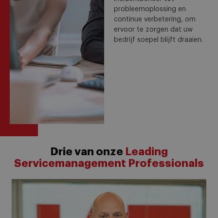
probleemoplossing en
continue verbetering, om
ervoor te zorgen dat uw
bedrijf soepel blijft draaien.
Ontdek hoe
Drie van onze
Leading
Servicemanagement
Servicemanagement Professionals
uw organisatie
kan helpen
groeien en
innoveren!