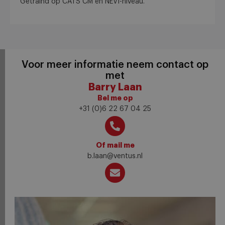
Getraind op CATS CM en NEVI-niveau.
Voor meer informatie neem contact op
met
Barry Laan
Bel me op
+31 (0)6 22 67 04 25
Of mail me
b.laan@ventus.nl