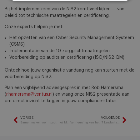
Bij het implementeren van de NIS2 komt veel kijken — van
beleid tot technische maatregelen en certificering.
Onze experts helpen je met:
Het opzetten van een Cyber Security Management Systeem
(CSMS)
Implementatie van de 10 zorgplichtmaatregelen
Voorbereiding op audits en certificering (ISO/NIS2-QM)
Ontdek hoe jouw organisatie vandaag nog kan starten met de
voorbereiding op NIS2.
Plan een vrijblijvend adviesgesprek in met Rob Hamersma
(
r.hamersma@ventus.nl
) en vraag onze NIS2 presentatie aan
om direct inzicht te krijgen in jouw compliance-status.
VORIGE
VOLGENDE
Samen maken we impact: het MVO-verhaal van Ventus
Vernieuwing van het IT Landschap; weten maar ook doen!