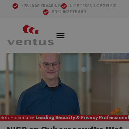
+25 JAAR ERVARING
UITSTEKEND OPGELEID
SNEL INZETBAAR
Rob Hamersma:
Leading Security & Privacy Professional