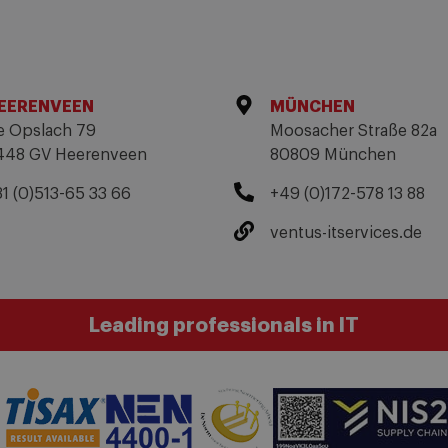
EERENVEEN
MÜNCHEN
e Opslach 79
Moosacher Straße 82a
448 GV Heerenveen
80809 München
31 (0)513-65 33 66
+49 (0)172-578 13 88
ventus-itservices.de
Leading professionals in IT