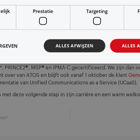
elijk
Prestatie
Targeting
F
2023
,
Nieuws
2 oktober, 2023
ERGEVEN
ALLES AFWIJZEN
ALLES 
o Vaags het team van
projectmanagers
binnen Ventus als sen
ectmanager en heeft zich de laatste jaren gespecialiseerd in 
, PRINCE2®, MSP® en IPMA-C gecertificeerd. We zijn dan o
 over van ATOS en blijft ook vanaf 1 oktober de klant
Geme
ntatie van Unified Communications as a Service (UCaaS).
 met deze volgende stap in zijn carrière en een warm wel
tegie?