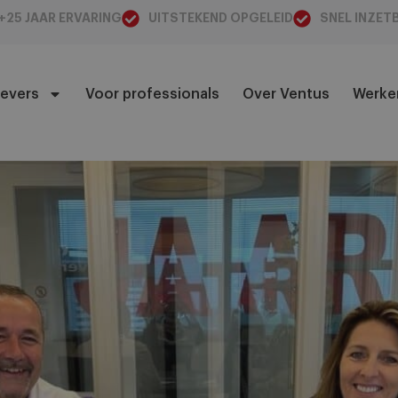
+25 JAAR ERVARING
UITSTEKEND OPGELEID
SNEL INZET
evers
Voor professionals
Over Ventus
Werken