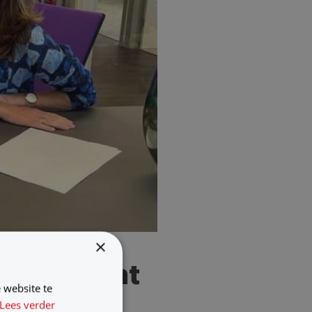
×
management
 website te
Lees verder