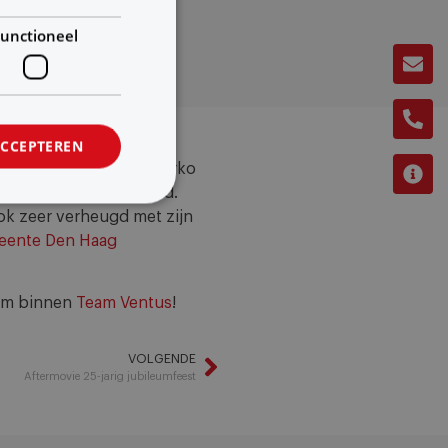
unctioneel
ACCEPTEREN
ior projectmanager. Marko
transities naar de cloud.
ok zeer verheugd met zijn
ente Den Haag
kom binnen
Team Ventus
!
VOLGENDE
Aftermovie 25-jarig jubileumfeest