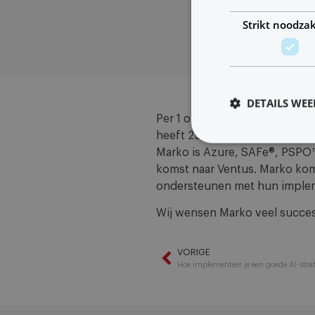
Strikt noodzak
DETAILS WE
Per 1 oktober versterkt Mark
heeft 25 jaar ervaring als proj
Marko is Azure, SAFe®, PSPO™
komst naar Ventus. Marko komt
ondersteunen met hun impleme
Wij wensen Marko veel succes
VORIGE
Hoe implementeer je een goede AI-stra