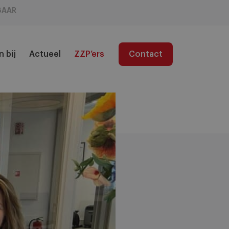
BAAR
 bij
Actueel
ZZP’ers
Contact