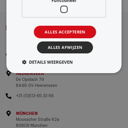
Functioneel
Locaties
ALLES ACCEPTEREN
RIJSWIJK
Laan van Oversteen 2
2289 CX Rijswijk
ALLES AFWIJZEN
+31 (0)70-306 59 59
DETAILS WEERGEVEN
HEERENVEEN
De Opslach 79
8448 GV Heerenveen
+31 (0)513-65 33 66
MÜNCHEN
Moosacher Straße 82a
80809 München