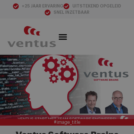
+25 JAAR ERVARING
UITSTEKEND OPGELEID
SNEL INZETBAAR
#image_title