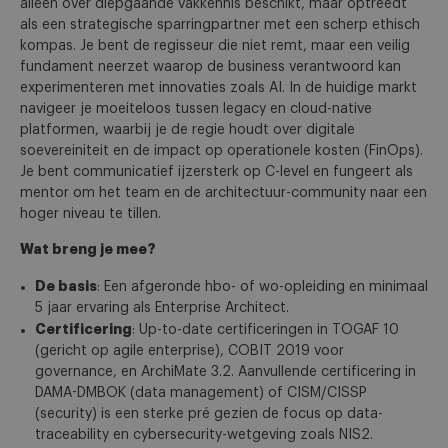
alleen over diepgaande vakkennis beschikt, maar optreedt
als een strategische sparringpartner met een scherp ethisch
kompas. Je bent de regisseur die niet remt, maar een veilig
fundament neerzet waarop de business verantwoord kan
experimenteren met innovaties zoals AI. In de huidige markt
navigeer je moeiteloos tussen legacy en cloud-native
platformen, waarbij je de regie houdt over digitale
soevereiniteit en de impact op operationele kosten (FinOps).
Je bent communicatief ijzersterk op C-level en fungeert als
mentor om het team en de architectuur-community naar een
hoger niveau te tillen.
Wat breng je mee?
De basis
: Een afgeronde hbo- of wo-opleiding en minimaal
5 jaar ervaring als Enterprise Architect.
Certificering
: Up-to-date certificeringen in TOGAF 10
(gericht op agile enterprise), COBIT 2019 voor
governance, en ArchiMate 3.2. Aanvullende certificering in
DAMA-DMBOK (data management) of CISM/CISSP
(security) is een sterke pré gezien de focus op data-
traceability en cybersecurity-wetgeving zoals NIS2.