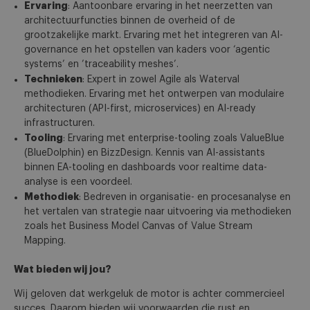
Ervaring
: Aantoonbare ervaring in het neerzetten van
architectuurfuncties binnen de overheid of de
grootzakelijke markt. Ervaring met het integreren van AI-
governance en het opstellen van kaders voor ‘agentic
systems’ en ’traceability meshes’.
Technieken
: Expert in zowel Agile als Waterval
methodieken. Ervaring met het ontwerpen van modulaire
architecturen (API-first, microservices) en AI-ready
infrastructuren.
Tooling
: Ervaring met enterprise-tooling zoals ValueBlue
(BlueDolphin) en BizzDesign. Kennis van AI-assistants
binnen EA-tooling en dashboards voor realtime data-
analyse is een voordeel.
Methodiek
: Bedreven in organisatie- en procesanalyse en
het vertalen van strategie naar uitvoering via methodieken
zoals het Business Model Canvas of Value Stream
Mapping.
Wat bieden wij jou?
Wij geloven dat werkgeluk de motor is achter commercieel
succes. Daarom bieden wij voorwaarden die rust en