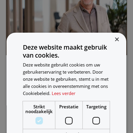
×
Deze website maakt gebruik
van cookies.
ir. Flip Houtman
directeur Ventus Group
Deze website gebruikt cookies om uw
gebruikerservaring te verbeteren. Door
onze website te gebruiken, stemt u in met
alle cookies in overeenstemming met ons
Solliciteer direct!
Cookiebeleid.
Lees verder
Heb je een vraag?
Strikt
Prestatie
Targeting
noodzakelijk
Laat het me weten via telefoon of mail en ik kom er zo
snel mogelijk op terug.
Acquisitie op basis van deze vacatures wordt niet op