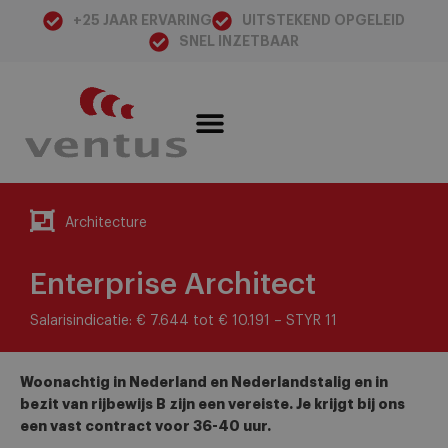
+25 JAAR ERVARING
UITSTEKEND OPGELEID
SNEL INZETBAAR
Architecture
Enterprise Architect
Salarisindicatie: € 7.644 tot € 10.191 – STYR 11
Woonachtig in Nederland en Nederlandstalig en in
bezit van rijbewijs B zijn een vereiste. Je krijgt bij ons
een vast contract voor 36-40 uur.