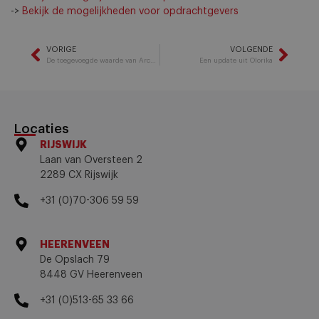
->
Bekijk de mogelijkheden voor opdrachtgevers
VORIGE
VOLGENDE
De toegevoegde waarde van Architecture as a Service
Een update uit Olorika
Locaties
RIJSWIJK
Laan van Oversteen 2
2289 CX Rijswijk
+31 (0)70-306 59 59
HEERENVEEN
De Opslach 79
8448 GV Heerenveen
+31 (0)513-65 33 66