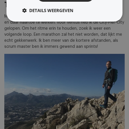
TIJD?
DETAILS WEERGEVEN
Mijn sport is hardlopen. Ik vind het leuk om een doel te stellen
en daar naartoe te werken. Voor Ventus heb ik de City-Pier-City
gelopen. Om het ritme erin te houden, zoek ik weer een
volgende loop. Een marathon zal het niet worden, dat lijkt me
echt gekkenwerk. Ik ben meer van de kortere afstanden, als
scrum master ben ik immers gewend aan sprints!