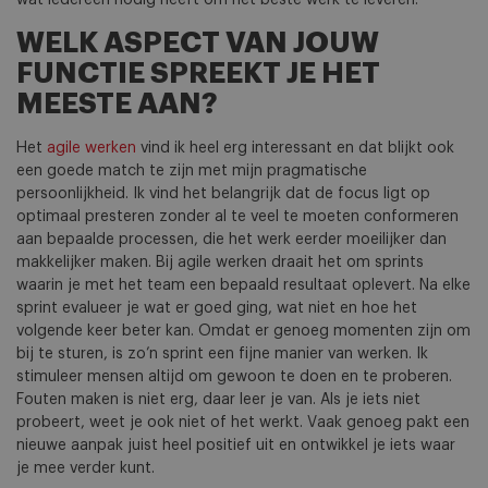
wat iedereen nodig heeft om het beste werk te leveren.
WELK ASPECT VAN JOUW
FUNCTIE SPREEKT JE HET
MEESTE AAN?
Het
agile werken
vind ik heel erg interessant en dat blijkt ook
een goede match te zijn met mijn pragmatische
persoonlijkheid. Ik vind het belangrijk dat de focus ligt op
optimaal presteren zonder al te veel te moeten conformeren
aan bepaalde processen, die het werk eerder moeilijker dan
makkelijker maken. Bij agile werken draait het om sprints
waarin je met het team een bepaald resultaat oplevert. Na elke
sprint evalueer je wat er goed ging, wat niet en hoe het
volgende keer beter kan. Omdat er genoeg momenten zijn om
bij te sturen, is zo’n sprint een fijne manier van werken. Ik
stimuleer mensen altijd om gewoon te doen en te proberen.
Fouten maken is niet erg, daar leer je van. Als je iets niet
probeert, weet je ook niet of het werkt. Vaak genoeg pakt een
nieuwe aanpak juist heel positief uit en ontwikkel je iets waar
je mee verder kunt.