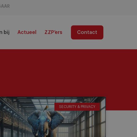
BAAR
 bij
Actueel
ZZP’ers
Contact
SECURITY & PRIVACY