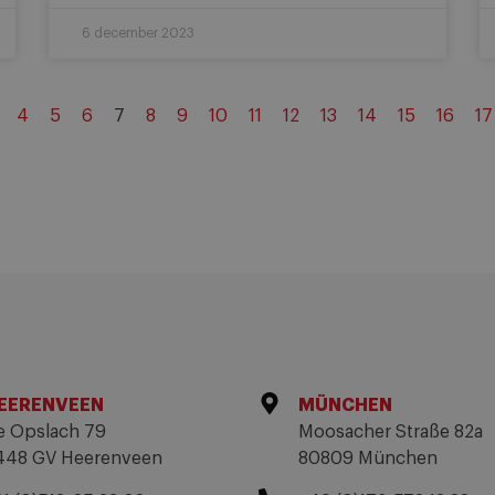
6 december 2023
4
5
6
7
8
9
10
11
12
13
14
15
16
17
EERENVEEN
MÜNCHEN
e Opslach 79
Moosacher Straße 82a
448 GV Heerenveen
80809 München