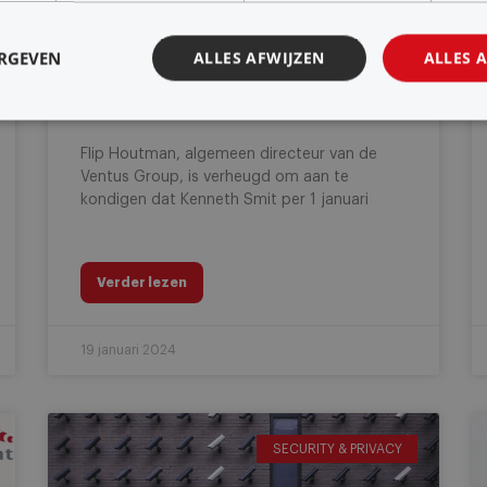
Kenneth Smit nieuwe
ERGEVEN
ALLES AFWIJZEN
ALLES 
directeur van Ventus IT
Professionals
Flip Houtman, algemeen directeur van de
Ventus Group, is verheugd om aan te
kondigen dat Kenneth Smit per 1 januari
Verder lezen
19 januari 2024
SECURITY & PRIVACY