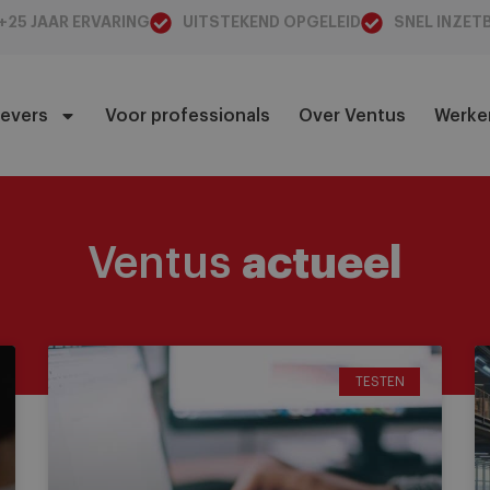
+25 JAAR ERVARING
UITSTEKEND OPGELEID
SNEL INZET
evers
Voor professionals
Over Ventus
Werken
Ventus
actueel
TESTEN