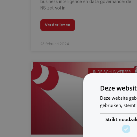
business intelligence en data governance: de
NS zet vol in
Verder lezen
23 februari 2024
IN DE SCHIJNWERPER
Deze websit
Deze website geb
gebruiken, stemt
Strikt noodzak