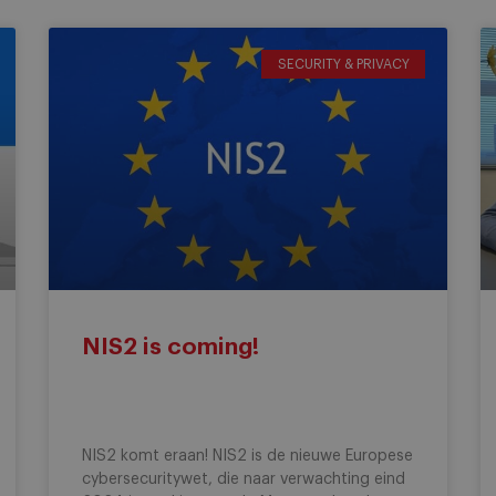
SECURITY & PRIVACY
NIS2 is coming!
NIS2 komt eraan! NIS2 is de nieuwe Europese
cybersecuritywet, die naar verwachting eind