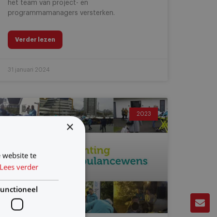
het team van project- en
programmamanagers versterken.
Verder lezen
31 januari 2024
2023
×
 website te
Lees verder
unctioneel