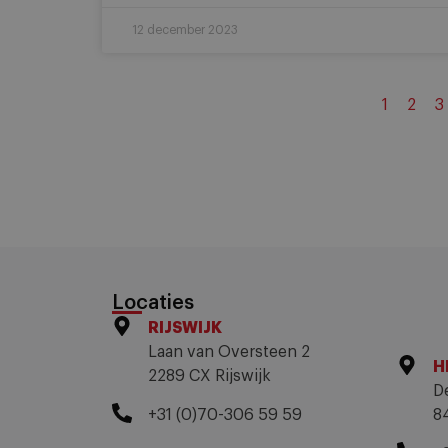
12 december 2023
1
2
3
Locaties
RIJSWIJK
Laan van Oversteen 2
H
2289 CX Rijswijk
D
+31 (0)70-306 59 59
8