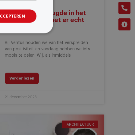
Comfort en vreugde in het
ACCEPTEREN
leven wanneer het er echt
toe doet
Bij Ventus houden we van het verspreiden
van positiviteit en vandaag hebben we iets
moois te delen! Wij, als inmiddels
Verder lezen
21 december 2023
ARCHITECTUUR