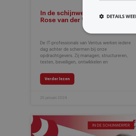
In de schijnwerper – Marie-
DETAILS WE
Rose van der Wilt
De IT-professionals van Ventus werken iedere
dag achter de schermen bij onze
opdrachtgevers. Zij managen, structureren,
testen, beveiligen, ontwikkelen en
Verder lezen
25 januari 2024
IN DE SCHIJNWERPER