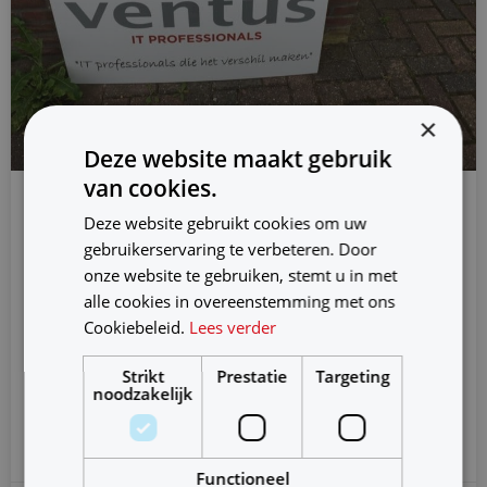
×
Deze website maakt gebruik
van cookies.
Deze website gebruikt cookies om uw
Beste ICT-werkgever 2021 in
gebruikerservaring te verbeteren. Door
secundaire arbeidsvoorwaarden
onze website te gebruiken, stemt u in met
alle cookies in overeenstemming met ons
Cookiebeleid.
Lees verder
Ventus pakt dit jaar een mooie vierde plek in de
Computable Werkgevers Top-100. En mooier nog, de
Strikt
Prestatie
Targeting
eerste plek in
noodzakelijk
Verder lezen
Functioneel