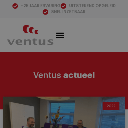
+25 JAAR ERVARING
UITSTEKEND OPGELEID
SNEL INZETBAAR
Ventus
actueel
2022