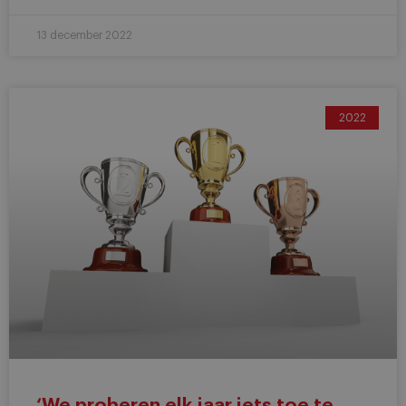
13 december 2022
2022
‘We proberen elk jaar iets toe te