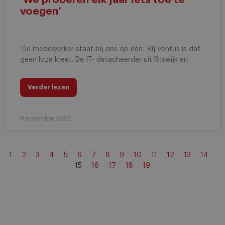
voegen’
‘De medewerker staat bij ons op één.’ Bij Ventus is dat
geen loze kreet. De IT- detacheerder uit Rijswijk en
Verder lezen
8 november 2022
1
2
3
4
5
6
7
8
9
10
11
12
13
14
15
16
17
18
19