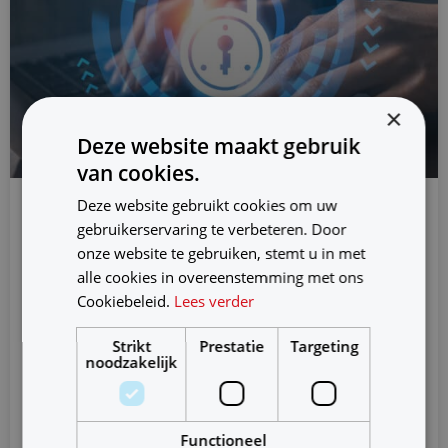
×
Deze website maakt gebruik
van cookies.
Deze website gebruikt cookies om uw
gebruikerservaring te verbeteren. Door
De belangrijkste trends op het
gebied van risicobeheer en
onze website te gebruiken, stemt u in met
beveiliging voor 2023
alle cookies in overeenstemming met ons
Cookiebeleid.
Lees verder
De trends duiden op aanhoudende strategische
Strikt
Prestatie
Targeting
verschuivingen in de beveiligingsarchitectuur die nog
noodzakelijk
niet algemeen zijn erkend, maar die naar verwachting
Verder lezen
Functioneel