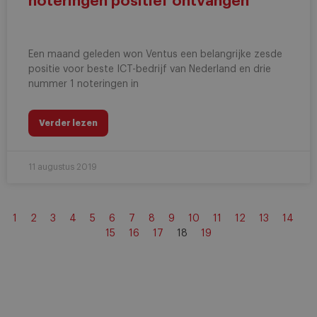
noteringen positief ontvangen
Een maand geleden won Ventus een belangrijke zesde
positie voor beste ICT-bedrijf van Nederland en drie
nummer 1 noteringen in
Verder lezen
11 augustus 2019
1
2
3
4
5
6
7
8
9
10
11
12
13
14
15
16
17
18
19