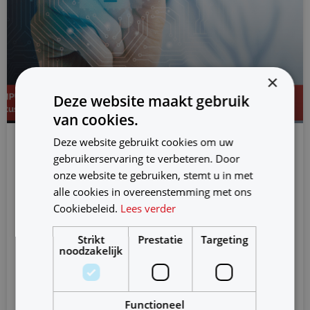
×
Deze website maakt gebruik
van cookies.
Deze website gebruikt cookies om uw
gebruikerservaring te verbeteren. Door
De beste secundaire
arbeidsvoorwaarden vind je bij
onze website te gebruiken, stemt u in met
Ventus!
alle cookies in overeenstemming met ons
Cookiebeleid.
Lees verder
Ook dit jaar is Ventus bekroond met een belangrijke
Strikt
Prestatie
Targeting
notering in de Computable Career Guide 2020. Over
noodzakelijk
het algemeen zijn
Verder lezen
Functioneel