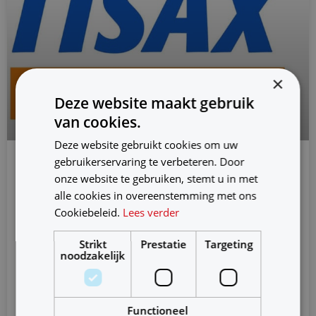
×
Deze website maakt gebruik
van cookies.
Deze website gebruikt cookies om uw
gebruikerservaring te verbeteren. Door
Het TISAX®-label
onze website te gebruiken, stemt u in met
alle cookies in overeenstemming met ons
Cookiebeleid.
Lees verder
Strikt
Prestatie
Targeting
Steeds meer bedrijven in de automobielsector
noodzakelijk
publiceren het zogenaamde TISAX-label. Wat betekent
dit beveiligingslabel en wat heb je er als
Functioneel
Verder lezen